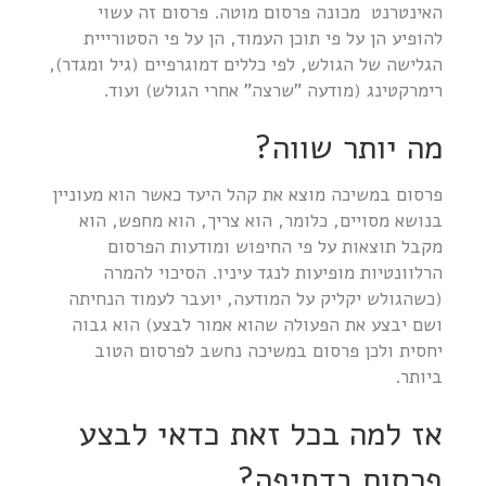
האינטרנט מכונה פרסום מוטה. פרסום זה עשוי
להופיע הן על פי תוכן העמוד, הן על פי הסטורייית
הגלישה של הגולש, לפי כללים דמוגרפיים (גיל ומגדר),
רימרקטינג (מודעה "שרצה" אחרי הגולש) ועוד.
מה יותר שווה?
פרסום במשיכה מוצא את קהל היעד כאשר הוא מעוניין
בנושא מסויים, כלומר, הוא צריך, הוא מחפש, הוא
מקבל תוצאות על פי החיפוש ומודעות הפרסום
הרלוונטיות מופיעות לנגד עיניו. הסיכוי להמרה
(כשהגולש יקליק על המודעה, יועבר לעמוד הנחיתה
ושם יבצע את הפעולה שהוא אמור לבצע) הוא גבוה
יחסית ולכן פרסום במשיכה נחשב לפרסום הטוב
ביותר.
אז למה בכל זאת כדאי לבצע
פרסום בדחיפה?