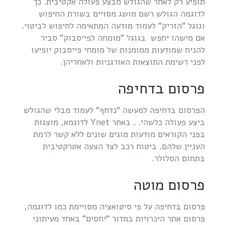
תופיע רק לאחר שהגולש מבצע פעולה אקטיבית. כך
לדוגמה הגולש רשם מושג מסויים בשורת החיפוש
וגוגל "הזריק" לעמוד מודעה המתאימה לחיפוש לביטוי.
אם מישהו יחפש בגוגל "מומחה לפייסבוק" סביר
להניח שמודעות ממומנות של מומחי פייסבוק יופיעו
לפני רשימת התוצאות האורגניות ולאחריהן.
פרסום בדחיפה
הפרסום בדחיפה למעשה "נדחף" לעמוד מבלי שהגולש
ביצע פעולה כלשהי. . באתר Ynet לדוגמא, מוצגות
בפני הקוראים מודעות מוגים שונים ללא קשר לרמת
העניין שלהם. ביטוח רכב לצד הצעה אטרקטיבית
בתחום הסלולר.
פרסום מוטה
פרסום בדחיפה על פי סיטואציה מסויימת כמו לדוגמה,
פרסום אתר היכרויות במדור "יחסים" באחד מעיתוני