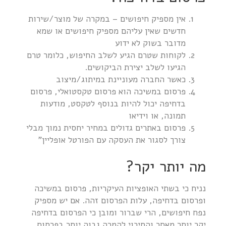
אין מספיק חיפושים – במקרה של מוצר/שירות
חדשים שאין עליהם מספיק חיפושים או שמא
מדובר בשוק לא ידוע
לקוחות שטרם הגיע לשלב החיפוש, כלומר טרם
הגיעו לשלב יצירת הביקושים.
כאשר החברה מעוניינת במיתוג/מיצוב
פרסום במשיכה הוא פרסום טקסטואלי, פרסום
בדחיפה יכול להיות בנוסף לטקסט, מודעות
תמונה, או וידיאו
פרסום באתרים גדולים במחיר יחסית נמוך מבלי
צורך לסגור את העסקה עם הפורטל אופליין"
מה יותר יקר?
נניח כי בשתי האופציות העיקריות, פרסום במשיכה
ופרסום בדחיפה, עלות הפרסום זהה. אם יש מספיק
נפח חיפושים, הרי שברור ומובן כי הפרסום בדחיפה
יקר יותר מאחר והסיכוי להמרה גבוה יותר בפרסום