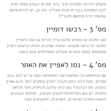
מומלץ לבדוק המלצות לגבי בוני אתרים ובפרט כאלה שיש
להם התמחות בבניית חנות אונליין. כמו כן, יש לוודא איתם
שהאתר יהיה מותאם למובייל.
מס' 3 – רכשו דומיין
שם החנות או המותג שלכם צריך להיות גם שם הדומיין
שלכם. זה נראה מקצועי ומשדר אמינות. עלות רכישות דומיין
מסתכמת בכמה עשרות שקלים המשולמים פעם בשנה.
מס' 4 – נסו לאפיין את האתר
אם החלטתם על הפלטפורמה המתאימה וכמו כן יש לכם בונה
אתרים, כעת הגיע הזמן לעבור לשלב מתקדם יותר והוא אפיון
החנות. מה הכוונה? כאן יהיה עליכם להחליט כיצד תיראה
החנות. יש כאן התייחסות לסגנון העיצוב, לפלטת הצבעים,
להצגת קטלוג המוצרים, לתמונות, לטקסטים ועוד.