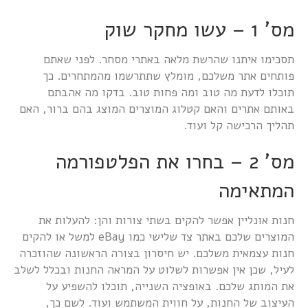
מס' 1 – עשו מחקר שוק
תסכימו איתנו שהרשת מלאה באתרי מסחר. לפני שאתם
פותחים אתר משלכם, מומלץ שתתרשמו מהמתחרים. כך
תוכלו לדעת מה טוב ומה פחות טוב. בדקו מה אהבתם
באותם אתרים והאם קטלוג המוצרים המוצג בהם ברור, האם
תהליך הרכישה קל ועוד.
מס' 2 – בחרו את הפלטפורמה
המתאימה
חנות אונליין אפשר להקים בשתי צורות והן: להעלות את
המוצרים שלכם באתר צד שלישי כמו eBay למשל או להקים
חנות עצמאית משלכם. יש חיסרון בצורה הראשונה שהוזכרה
לעיל, שכן אין אפשרות לשלוט על המראה החנות ובכלל לשלב
את המותג שלכם. באופציה השנייה, תוכלו להשפיע על
העיצוב של החנות, על חווית המשתמש ועוד. לשם כך,