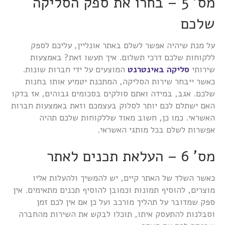
מס' 5 – בחרו את ספק הסליקה
שלכם
על מנת שיהיה אפשר לשלם באתר אונליין, עליכם לספק
ללקוחות שלכם דרכי תשלום. איך תעשו זאת? באמצעות
שירותי
סליקה באינטרנט
המוצעים על ידי חברות שונות.
כאשר ייבחר שירות הסליקה, המתכנת יטמיע אותו בחנות
שלכם. אגב, במידה ואתם סולקים בסכומים גבוהים, אז בדקו
האם ישתלם לכם יותר לסלוק בעצמכם וזאת באמצעות חברות
האשראי. כמו כן, חשוב מאוד שללקוחות שלכם תהיה
אפשרות לשלם בכל מותגי האשראי.
מס' 6 – העלאת תכנים לאתר
כאשר השלד של האתר קיים, יש להמשיך ולהעלות אליו
מוצרים, להוסיף תמונות וכמובן להוסיף תכנים מתאימים. אין
ספק שמדובר על תהליך מורכב ועל כן אם אין לכם זמן
וסבלנות להתעסק איתו, תוכלו לבקש את השירות מהחברה