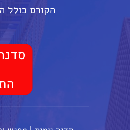
הקורס כולל ה
סדנה יומי
התקש