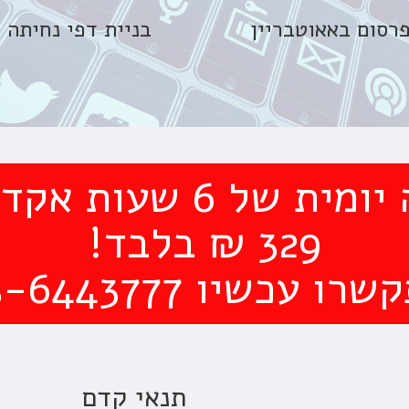
רסום באאוטבריין
בניית דפי נחיתה
ת של 6 שעות אקדמיות
329 ₪ בלבד!
רו עכשיו 03-6443777
תנאי קדם