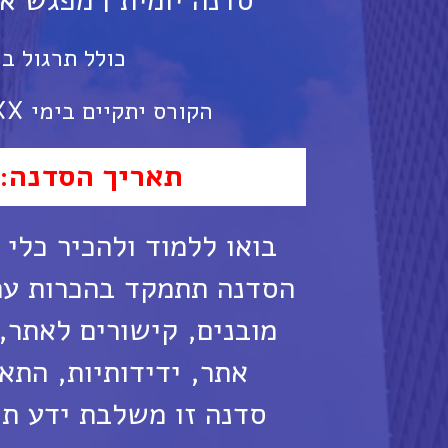
סדנה יומית | מפגש אחד | 6 שעות 
כולל תרגול ב
הקורס יתקיים בימי XX משעה 09:00 - 14:00
תאריך הסדנה: 8 בינואר 017
בואו ללמוד ולהכיר כלי 
הסדנה תתמקד בהכרות עם 
מובנים, קישורים לאתר,
אתר, ידידותיות, התא
סדנה זו משלבת ידע תי