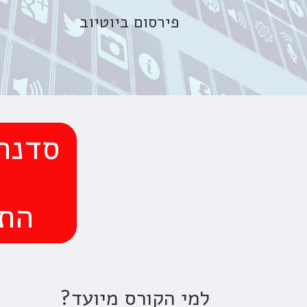
פירסום ביוטיוב
פ
סדנה יומי
התקש
למי הקורס מיועד?