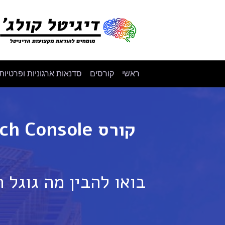
ראשי
קורסים
סדנאות ארגוניות ופרטיות
קורס Search Console - ידוע בשם Google Webmaster Tools
בואו להבין מה גוגל