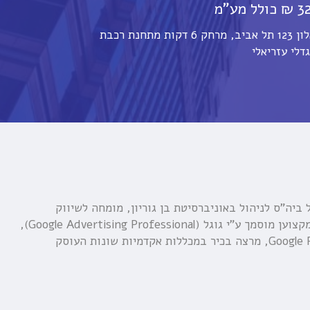
הקורס יתקיים במכללת אורין שפלטר, יגאל אלון 123 תל אביב, מרחק 6 דקות מתחנת רכבת
דלי עזריאלי
ביה"ס לניהול באוניברסיטת בן גוריון, מומחה לשיווק
באינטרנט (Internet Marketing Expert), מקצוען מוסמך ע"י גוגל (Google Advertising Professional),
בעלים של לוגוס שיווק באינטרנט - Google Partners, מרצה בכיר במכללות אקדמיות שונות העוסק